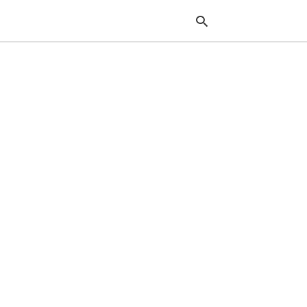
Typ
your
sea
que
and
hit
ente