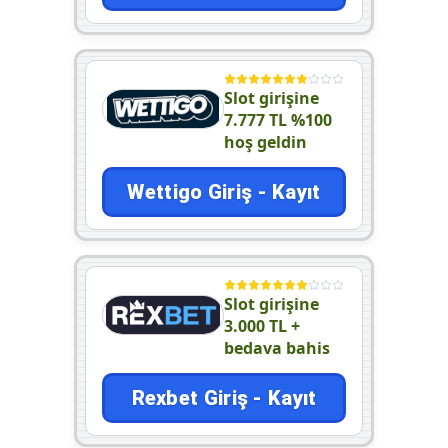
Slot girişine
7.777 TL %100
hoş geldin
Wettigo Giriş - Kayıt
Slot girişine
3.000 TL +
bedava bahis
Rexbet Giriş - Kayıt