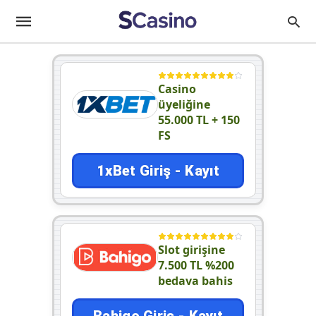
Casino
üyeliğine
55.000 TL + 150
FS
1xBet Giriş - Kayıt
Slot girişine
7.500 TL %200
bedava bahis