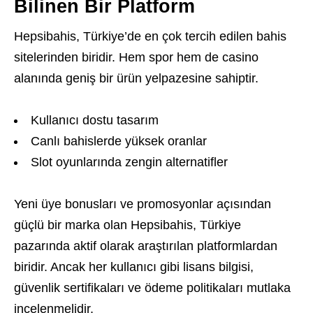
Bilinen Bir Platform
Hepsibahis, Türkiye’de en çok tercih edilen bahis
sitelerinden biridir. Hem spor hem de casino
alanında geniş bir ürün yelpazesine sahiptir.
Kullanıcı dostu tasarım
Canlı bahislerde yüksek oranlar
Slot oyunlarında zengin alternatifler
Yeni üye bonusları ve promosyonlar açısından
güçlü bir marka olan Hepsibahis, Türkiye
pazarında aktif olarak araştırılan platformlardan
biridir. Ancak her kullanıcı gibi lisans bilgisi,
güvenlik sertifikaları ve ödeme politikaları mutlaka
incelenmelidir.