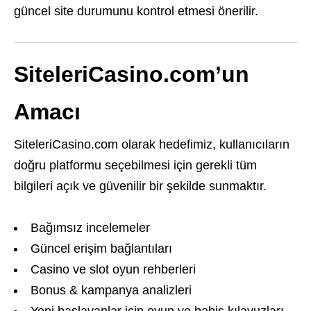
güncel site durumunu kontrol etmesi önerilir.
SiteleriCasino.com’un
Amacı
SiteleriCasino.com olarak hedefimiz, kullanıcıların
doğru platformu seçebilmesi için gerekli tüm
bilgileri açık ve güvenilir bir şekilde sunmaktır.
Bağımsız incelemeler
Güncel erişim bağlantıları
Casino ve slot oyun rehberleri
Bonus & kampanya analizleri