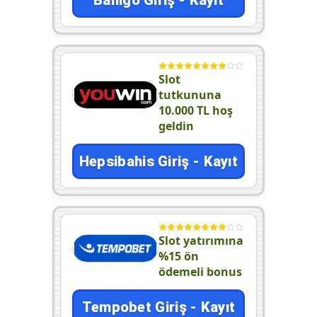
Bahigo Giriş - Kayıt
Slot
tutkununa
10.000 TL hoş
geldin
Hepsibahis Giriş - Kayıt
Slot yatırımına
%15 ön
ödemeli bonus
Tempobet Giriş - Kayıt