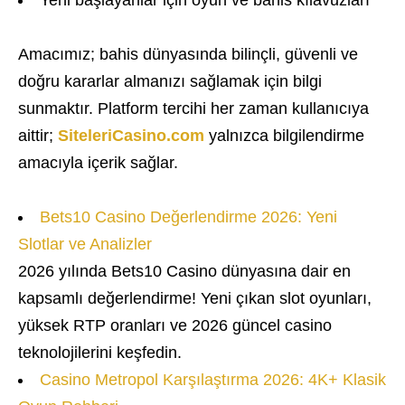
Yeni başlayanlar için oyun ve bahis kılavuzları
Amacımız; bahis dünyasında bilinçli, güvenli ve
doğru kararlar almanızı sağlamak için bilgi
sunmaktır. Platform tercihi her zaman kullanıcıya
aittir;
SiteleriCasino.com
yalnızca bilgilendirme
amacıyla içerik sağlar.
Bets10 Casino Değerlendirme 2026: Yeni
Slotlar ve Analizler
2026 yılında Bets10 Casino dünyasına dair en
kapsamlı değerlendirme! Yeni çıkan slot oyunları,
yüksek RTP oranları ve 2026 güncel casino
teknolojilerini keşfedin.
Casino Metropol Karşılaştırma 2026: 4K+ Klasik