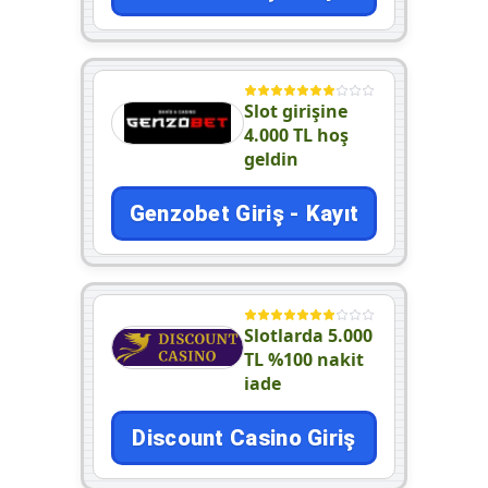
Slot girişine
4.000 TL hoş
geldin
Genzobet Giriş - Kayıt
Slotlarda 5.000
TL %100 nakit
iade
Discount Casino Giriş