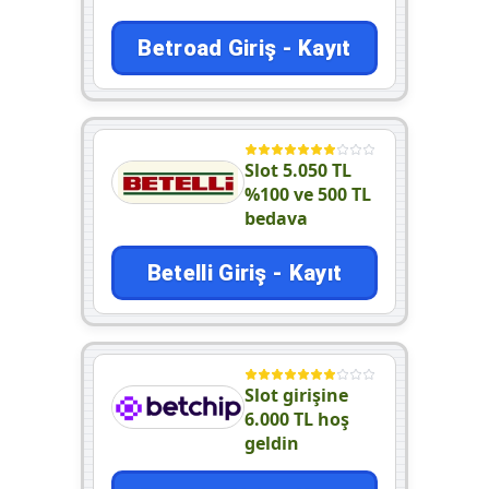
Betroad Giriş - Kayıt
Slot 5.050 TL
%100 ve 500 TL
bedava
Betelli Giriş - Kayıt
Slot girişine
6.000 TL hoş
geldin