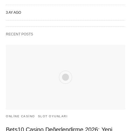
3 AY AGO
RECENT POSTS
ONLINE CASINO
SLOT OYUNLARI
Bets10 Casino Değerlendirme 2026: Yeni