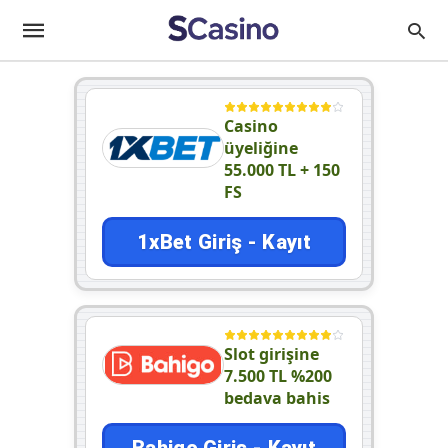
Casino
üyeliğine
55.000 TL + 150
FS
1xBet Giriş - Kayıt
Slot girişine
7.500 TL %200
bedava bahis