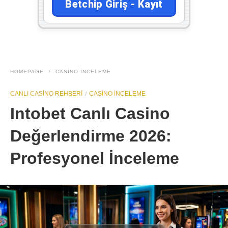
Betchip Giriş - Kayıt
HOMEPAGE
CASINO İNCELEME
CANLI CASINO REHBERI
CASINO İNCELEME
Intobet Canlı Casino
Değerlendirme 2026:
Profesyonel İnceleme