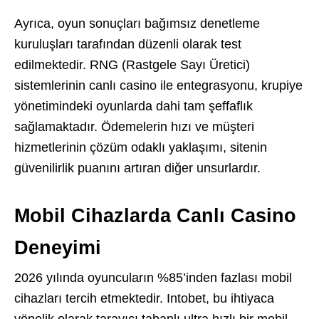
Ayrıca, oyun sonuçları bağımsız denetleme
kuruluşları tarafından düzenli olarak test
edilmektedir. RNG (Rastgele Sayı Üretici)
sistemlerinin canlı casino ile entegrasyonu, krupiye
yönetimindeki oyunlarda dahi tam şeffaflık
sağlamaktadır. Ödemelerin hızı ve müşteri
hizmetlerinin çözüm odaklı yaklaşımı, sitenin
güvenilirlik puanını artıran diğer unsurlardır.
Mobil Cihazlarda Canlı Casino
Deneyimi
2026 yılında oyuncuların %85’inden fazlası mobil
cihazları tercih etmektedir. Intobet, bu ihtiyaca