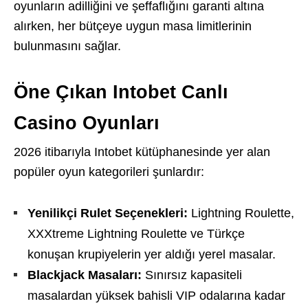
oyunların adilliğini ve şeffaflığını garanti altına
alırken, her bütçeye uygun masa limitlerinin
bulunmasını sağlar.
Öne Çıkan Intobet Canlı
Casino Oyunları
2026 itibarıyla Intobet kütüphanesinde yer alan
popüler oyun kategorileri şunlardır:
Yenilikçi Rulet Seçenekleri:
Lightning Roulette,
XXXtreme Lightning Roulette ve Türkçe
konuşan krupiyelerin yer aldığı yerel masalar.
Blackjack Masaları:
Sınırsız kapasiteli
masalardan yüksek bahisli VIP odalarına kadar