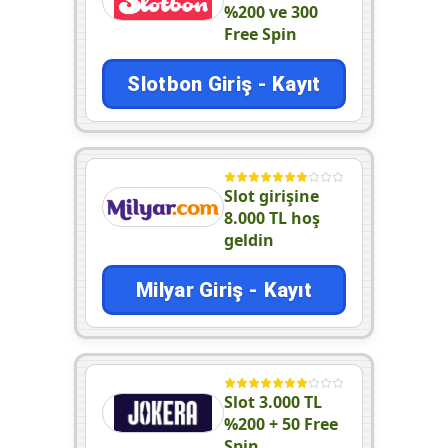
%200 ve 300
Free Spin
Slotbon Giriş - Kayıt
Slot girişine
8.000 TL hoş
geldin
Milyar Giriş - Kayıt
Slot 3.000 TL
%200 + 50 Free
Spin