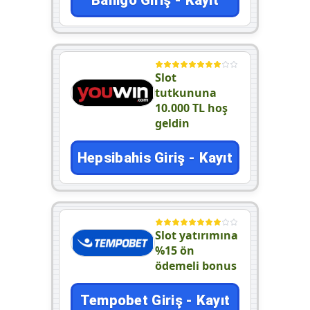
Bahigo Giriş - Kayıt
Slot
tutkununa
10.000 TL hoş
geldin
Hepsibahis Giriş - Kayıt
Slot yatırımına
%15 ön
ödemeli bonus
Tempobet Giriş - Kayıt