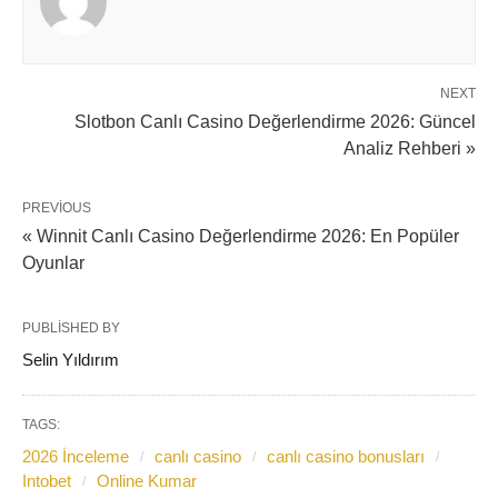
NEXT
Slotbon Canlı Casino Değerlendirme 2026: Güncel
Analiz Rehberi »
PREVIOUS
« Winnit Canlı Casino Değerlendirme 2026: En Popüler
Oyunlar
PUBLISHED BY
Selin Yıldırım
TAGS:
2026 İnceleme
canlı casino
canlı casino bonusları
Intobet
Online Kumar