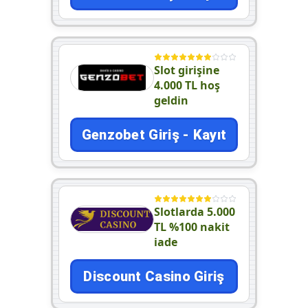
Slot girişine
4.000 TL hoş
geldin
Genzobet Giriş - Kayıt
Slotlarda 5.000
TL %100 nakit
iade
Discount Casino Giriş