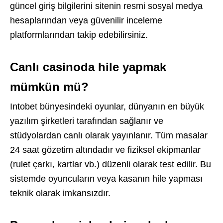
güncel giriş bilgilerini sitenin resmi sosyal medya
hesaplarından veya güvenilir inceleme
platformlarından takip edebilirsiniz.
Canlı casinoda hile yapmak
mümkün mü?
Intobet bünyesindeki oyunlar, dünyanın en büyük
yazılım şirketleri tarafından sağlanır ve
stüdyolardan canlı olarak yayınlanır. Tüm masalar
24 saat gözetim altındadır ve fiziksel ekipmanlar
(rulet çarkı, kartlar vb.) düzenli olarak test edilir. Bu
sistemde oyuncuların veya kasanın hile yapması
teknik olarak imkansızdır.