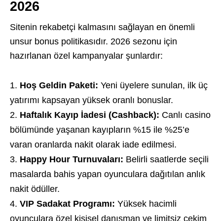
2026
Sitenin rekabetçi kalmasını sağlayan en önemli
unsur bonus politikasıdır. 2026 sezonu için
hazırlanan özel kampanyalar şunlardır:
Hoş Geldin Paketi:
Yeni üyelere sunulan, ilk üç
yatırımı kapsayan yüksek oranlı bonuslar.
Haftalık Kayıp İadesi (Cashback):
Canlı casino
bölümünde yaşanan kayıpların %15 ile %25’e
varan oranlarda nakit olarak iade edilmesi.
Happy Hour Turnuvaları:
Belirli saatlerde seçili
masalarda bahis yapan oyunculara dağıtılan anlık
nakit ödüller.
VIP Sadakat Programı:
Yüksek hacimli
oyunculara özel kişisel danışman ve limitsiz çekim