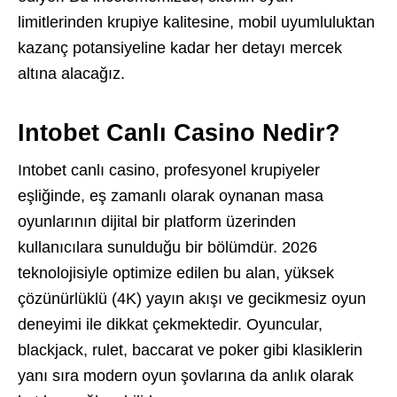
limitlerinden krupiye kalitesine, mobil uyumluluktan
kazanç potansiyeline kadar her detayı mercek
altına alacağız.
Intobet Canlı Casino Nedir?
Intobet canlı casino, profesyonel krupiyeler
eşliğinde, eş zamanlı olarak oynanan masa
oyunlarının dijital bir platform üzerinden
kullanıcılara sunulduğu bir bölümdür. 2026
teknolojisiyle optimize edilen bu alan, yüksek
çözünürlüklü (4K) yayın akışı ve gecikmesiz oyun
deneyimi ile dikkat çekmektedir. Oyuncular,
blackjack, rulet, baccarat ve poker gibi klasiklerin
yanı sıra modern oyun şovlarına da anlık olarak