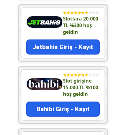
Slotlara 20.000
TL %300 hoş
geldin
Jetbahis Giriş - Kayıt
Slot girişine
15.000 TL %100
hoş geldin
Bahibi Giriş - Kayıt