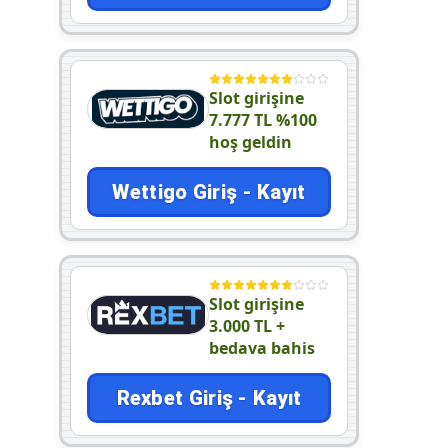
Slot girişine
7.777 TL %100
hoş geldin
Wettigo Giriş - Kayıt
Slot girişine
3.000 TL +
bedava bahis
Rexbet Giriş - Kayıt