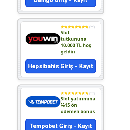
Bahigo Giriş - Kayıt
Slot
tutkununa
10.000 TL hoş
geldin
Hepsibahis Giriş - Kayıt
Slot yatırımına
%15 ön
ödemeli bonus
Tempobet Giriş - Kayıt