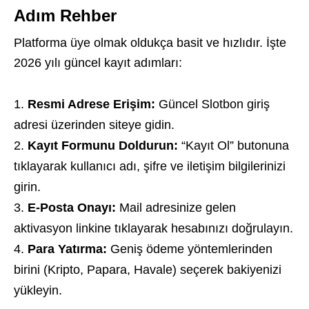
Adım Rehber
Platforma üye olmak oldukça basit ve hızlıdır. İşte
2026 yılı güncel kayıt adımları:
Resmi Adrese Erişim:
Güncel Slotbon giriş
adresi üzerinden siteye gidin.
Kayıt Formunu Doldurun:
“Kayıt Ol” butonuna
tıklayarak kullanıcı adı, şifre ve iletişim bilgilerinizi
girin.
E-Posta Onayı:
Mail adresinize gelen
aktivasyon linkine tıklayarak hesabınızı doğrulayın.
Para Yatırma:
Geniş ödeme yöntemlerinden
birini (Kripto, Papara, Havale) seçerek bakiyenizi
yükleyin.