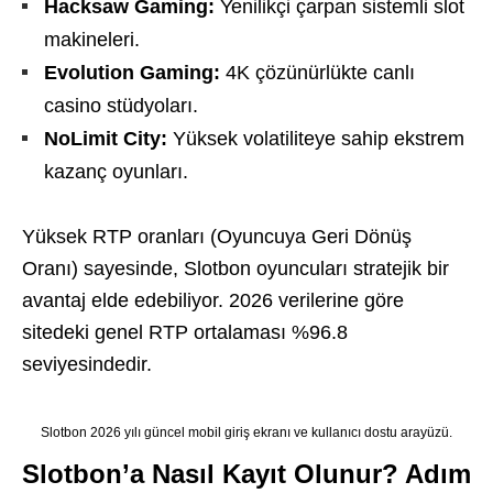
Hacksaw Gaming:
Yenilikçi çarpan sistemli slot
makineleri.
Evolution Gaming:
4K çözünürlükte canlı
casino stüdyoları.
NoLimit City:
Yüksek volatiliteye sahip ekstrem
kazanç oyunları.
Yüksek RTP oranları (Oyuncuya Geri Dönüş
Oranı) sayesinde, Slotbon oyuncuları stratejik bir
avantaj elde edebiliyor. 2026 verilerine göre
sitedeki genel RTP ortalaması %96.8
seviyesindedir.
Slotbon 2026 yılı güncel mobil giriş ekranı ve kullanıcı dostu arayüzü.
Slotbon’a Nasıl Kayıt Olunur? Adım