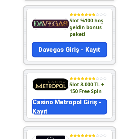
Slot %100 hoş
geldin bonus
paketi
Davegas Giriş - Kayıt
Slot 8.000 TL +
150 Free Spin
Casino Metropol Giriş -
Kayıt