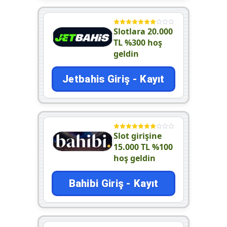
Slotlara 20.000
TL %300 hoş
geldin
Jetbahis Giriş - Kayıt
Slot girişine
15.000 TL %100
hoş geldin
Bahibi Giriş - Kayıt