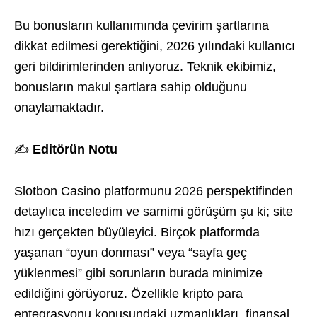
Bu bonusların kullanımında çevirim şartlarına
dikkat edilmesi gerektiğini, 2026 yılındaki kullanıcı
geri bildirimlerinden anlıyoruz. Teknik ekibimiz,
bonusların makul şartlara sahip olduğunu
onaylamaktadır.
✍️
Editörün Notu
Slotbon Casino platformunu 2026 perspektifinden
detaylıca inceledim ve samimi görüşüm şu ki; site
hızı gerçekten büyüleyici. Birçok platformda
yaşanan “oyun donması” veya “sayfa geç
yüklenmesi” gibi sorunların burada minimize
edildiğini görüyoruz. Özellikle kripto para
entegrasyonu konusundaki uzmanlıkları, finansal