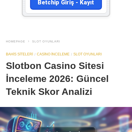
Betchip Giriş - Kayıt
HOMEPAGE
SLOT OYUNLARI
BAHIS SITELERI
CASINO İNCELEME
SLOT OYUNLARI
Slotbon Casino Sitesi
İnceleme 2026: Güncel
Teknik Skor Analizi