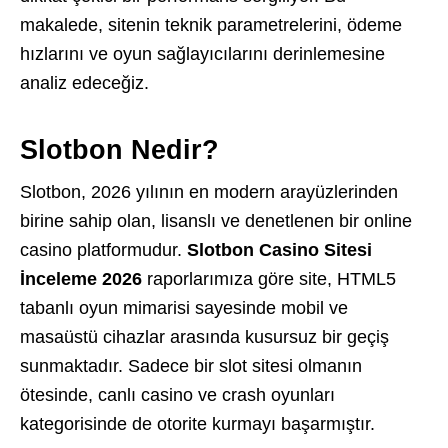
makalede, sitenin teknik parametrelerini, ödeme
hızlarını ve oyun sağlayıcılarını derinlemesine
analiz edeceğiz.
Slotbon Nedir?
Slotbon, 2026 yılının en modern arayüzlerinden
birine sahip olan, lisanslı ve denetlenen bir online
casino platformudur.
Slotbon Casino Sitesi
İnceleme 2026
raporlarımıza göre site, HTML5
tabanlı oyun mimarisi sayesinde mobil ve
masaüstü cihazlar arasında kusursuz bir geçiş
sunmaktadır. Sadece bir slot sitesi olmanın
ötesinde, canlı casino ve crash oyunları
kategorisinde de otorite kurmayı başarmıştır.