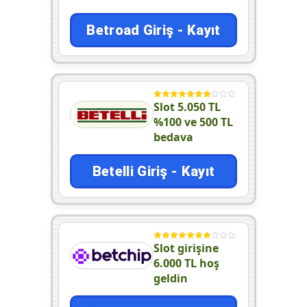
Betroad Giriş - Kayıt
Slot 5.050 TL
%100 ve 500 TL
bedava
Betelli Giriş - Kayıt
Slot girişine
6.000 TL hoş
geldin