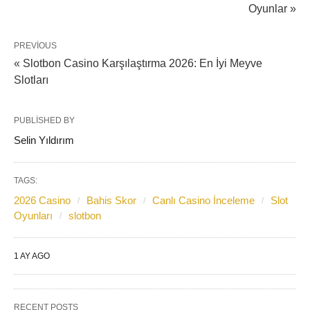
Oyunlar »
PREVIOUS
« Slotbon Casino Karşılaştırma 2026: En İyi Meyve
Slotları
PUBLISHED BY
Selin Yıldırım
TAGS:
2026 Casino
Bahis Skor
Canlı Casino İnceleme
Slot
Oyunları
slotbon
1 AY AGO
RECENT POSTS