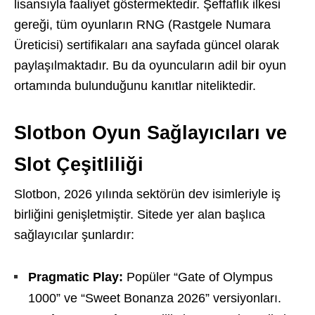
lisansıyla faaliyet göstermektedir. Şeffaflık ilkesi
gereği, tüm oyunların RNG (Rastgele Numara
Üreticisi) sertifikaları ana sayfada güncel olarak
paylaşılmaktadır. Bu da oyuncuların adil bir oyun
ortamında bulunduğunu kanıtlar niteliktedir.
Slotbon Oyun Sağlayıcıları ve
Slot Çeşitliliği
Slotbon, 2026 yılında sektörün dev isimleriyle iş
birliğini genişletmiştir. Sitede yer alan başlıca
sağlayıcılar şunlardır:
Pragmatic Play:
Popüler “Gate of Olympus
1000” ve “Sweet Bonanza 2026” versiyonları.