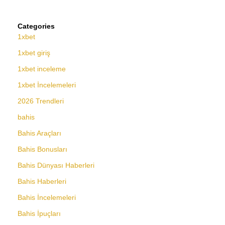
Categories
1xbet
1xbet giriş
1xbet inceleme
1xbet İncelemeleri
2026 Trendleri
bahis
Bahis Araçları
Bahis Bonusları
Bahis Dünyası Haberleri
Bahis Haberleri
Bahis İncelemeleri
Bahis İpuçları