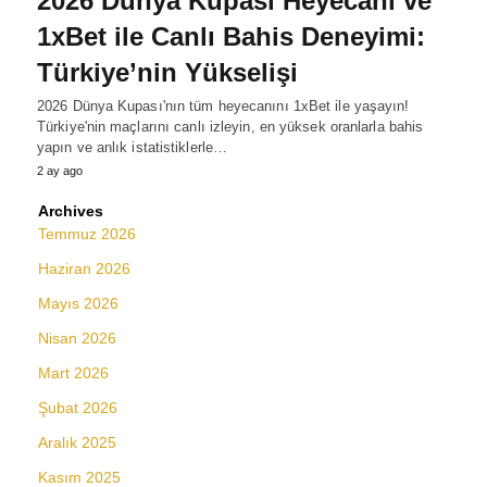
2026 Dünya Kupası Heyecanı ve
1xBet ile Canlı Bahis Deneyimi:
Türkiye’nin Yükselişi
2026 Dünya Kupası'nın tüm heyecanını 1xBet ile yaşayın!
Türkiye'nin maçlarını canlı izleyin, en yüksek oranlarla bahis
yapın ve anlık istatistiklerle…
2 ay ago
Archives
Temmuz 2026
Haziran 2026
Mayıs 2026
Nisan 2026
Mart 2026
Şubat 2026
Aralık 2025
Kasım 2025