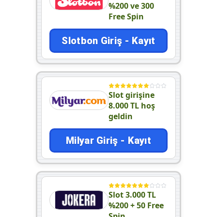
%200 ve 300
Free Spin
Slotbon Giriş - Kayıt
Slot girişine
8.000 TL hoş
geldin
Milyar Giriş - Kayıt
Slot 3.000 TL
%200 + 50 Free
Spin