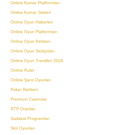
Online Kumar Platformları
Online Kumar Siteleri
Online Oyun Haberleri
Online Oyun Platformları
Online Oyun Rehberi
Online Oyun Stüdyoları
Online Oyun Trendleri 2026
Online Rulet
Online Şans Oyunları
Poker Rehberi
Premium Casinolar
RTP Oranları
Sadakat Programları
Slot Oyunları