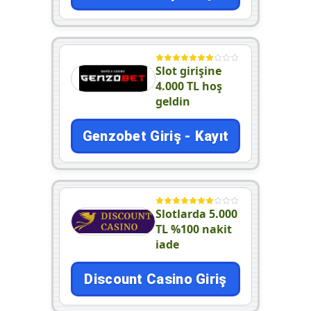
Slot girişine
4.000 TL hoş
geldin
Genzobet Giriş - Kayıt
Slotlarda 5.000
TL %100 nakit
iade
Discount Casino Giriş