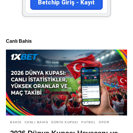
Betchip Giriş - Kayıt
Canlı Bahis
BAHIS
CANLI BAHIS
DÜNYA KUPASI
FUTBOL
SPOR