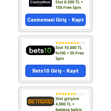
Slot 6.500 TL +
150 Free Spin
Casinomaxi Giriş - Kayıt
Slot 10.000 TL
%100 + 50 Free
Spin
Bets10 Giriş - Kayıt
Slot girişine
4.000 TL +
bedava bahis