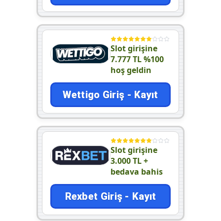
Slot girişine
7.777 TL %100
hoş geldin
Wettigo Giriş - Kayıt
Slot girişine
3.000 TL +
bedava bahis
Rexbet Giriş - Kayıt