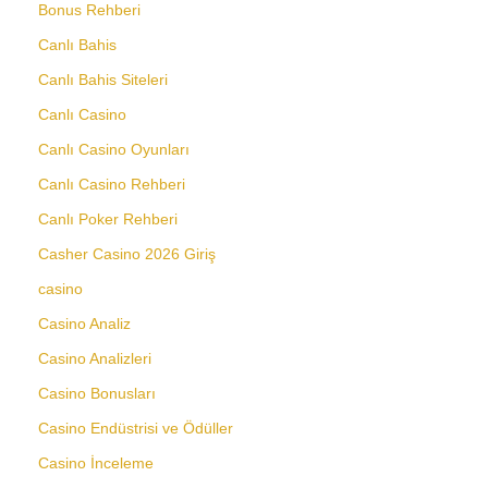
Bonus Rehberi
Canlı Bahis
Canlı Bahis Siteleri
Canlı Casino
Canlı Casino Oyunları
Canlı Casino Rehberi
Canlı Poker Rehberi
Casher Casino 2026 Giriş
casino
Casino Analiz
Casino Analizleri
Casino Bonusları
Casino Endüstrisi ve Ödüller
Casino İnceleme