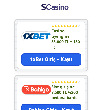
Casino
üyeliğine
55.000 TL + 150
FS
1xBet Giriş - Kayıt
Slot girişine
7.500 TL %200
bedava bahis