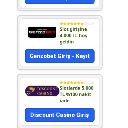
Slot girişine
4.000 TL hoş
geldin
Genzobet Giriş - Kayıt
Slotlarda 5.000
TL %100 nakit
iade
Discount Casino Giriş