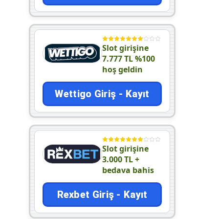
Slot girişine
7.777 TL %100
hoş geldin
Wettigo Giriş - Kayıt
Slot girişine
3.000 TL +
bedava bahis
Rexbet Giriş - Kayıt