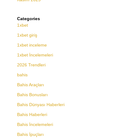
Categories
1xbet
1xbet giriş
1xbet inceleme
1xbet İncelemeleri
2026 Trendleri
bahis
Bahis Araçları
Bahis Bonusları
Bahis Dünyası Haberleri
Bahis Haberleri
Bahis İncelemeleri
Bahis İpuçları