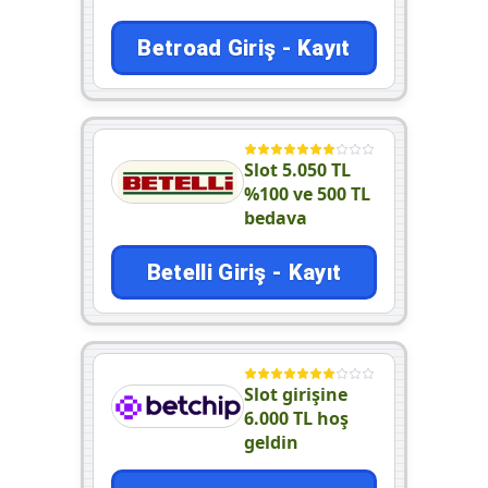
Betroad Giriş - Kayıt
Slot 5.050 TL
%100 ve 500 TL
bedava
Betelli Giriş - Kayıt
Slot girişine
6.000 TL hoş
geldin