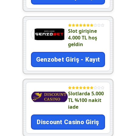
Slot girişine
4.000 TL hoş
geldin
Genzobet Giriş - Kayıt
Slotlarda 5.000
TL %100 nakit
iade
Discount Casino Giriş