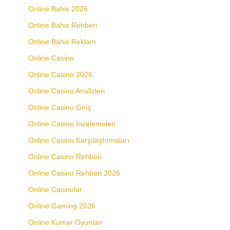
Online Bahis 2026
Online Bahis Rehberi
Online Bahis Reklam
Online Casino
Online Casino 2026
Online Casino Analizleri
Online Casino Giriş
Online Casino İncelemeleri
Online Casino Karşılaştırmaları
Online Casino Rehberi
Online Casino Rehberi 2026
Online Casinolar
Online Gaming 2026
Online Kumar Oyunları