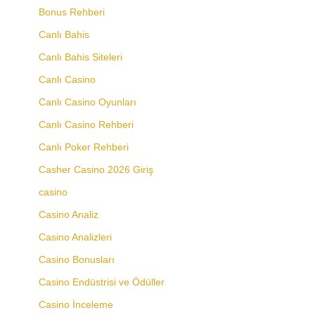
Bonus Rehberi
Canlı Bahis
Canlı Bahis Siteleri
Canlı Casino
Canlı Casino Oyunları
Canlı Casino Rehberi
Canlı Poker Rehberi
Casher Casino 2026 Giriş
casino
Casino Analiz
Casino Analizleri
Casino Bonusları
Casino Endüstrisi ve Ödüller
Casino İnceleme