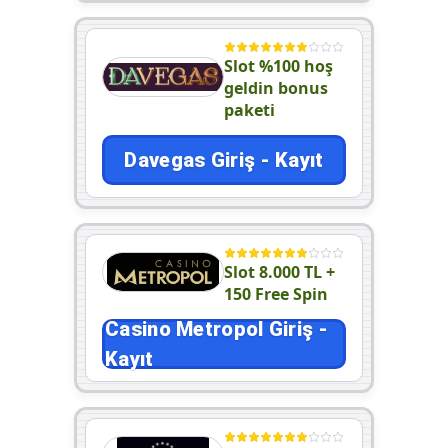
Slot %100 hoş
geldin bonus
paketi
Davegas Giriş - Kayıt
Slot 8.000 TL +
150 Free Spin
Casino Metropol Giriş -
Kayıt